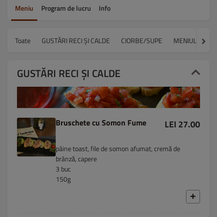
Meniu
Program de lucru
Info
Toate
GUSTĂRI RECI ȘI CALDE
CIORBE/SUPE
MENIUL ZILEI
GUSTĂRI RECI ȘI CALDE
Bruschete cu Somon Fume
LEI 27.00
pâine toast, file de somon afumat, cremă de
brânză, capere
3 buc
150g