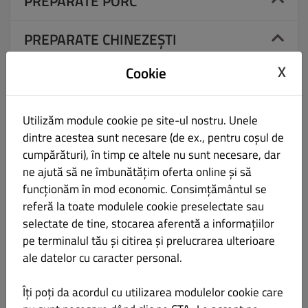
PREPARATE PORC
PREPARATE CHINEZEȘTI
X
Cookie
PREPARATE PEȘTE
PASTE
Utilizăm module cookie pe site-ul nostru. Unele
dintre acestea sunt necesare (de ex., pentru coșul de
SALATE ÎNSOȚITOARE
cumpărături), în timp ce altele nu sunt necesare, dar
ne ajută să ne îmbunătățim oferta online și să
funcționăm în mod economic. Consimțământul se
GARNITURI
referă la toate modulele cookie preselectate sau
selectate de tine, stocarea aferentă a informațiilor
SOSURI
pe terminalul tău și citirea și prelucrarea ulterioare
ale datelor cu caracter personal.
DESERT
Îți poți da acordul cu utilizarea modulelor cookie care