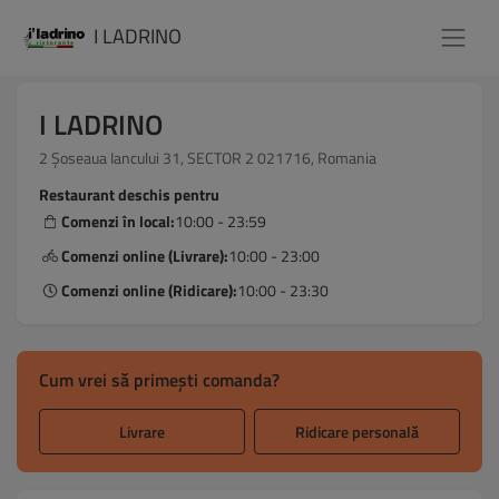
I LADRINO
I LADRINO
2 Șoseaua Iancului 31, SECTOR 2 021716, Romania
Restaurant deschis pentru
Comenzi în local:
10:00 - 23:59
Comenzi online (Livrare):
10:00 - 23:00
Comenzi online (Ridicare):
10:00 - 23:30
Cum vrei să primești comanda?
Livrare
Ridicare personală