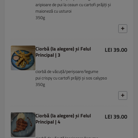
aripioare de pui la ceaun cu cartofi prăjiți și
maioneză cu usturoi
350g
Ciorbă (la alegere) și Felul
LEI 39.00
Principal | 3
ciorbă de văcuță/perișoare/legume
pui crispy cu cartofi prăjiți și sos calypso
350g
Ciorbă (la alegere) și Felul
LEI 39.00
Principal | 4