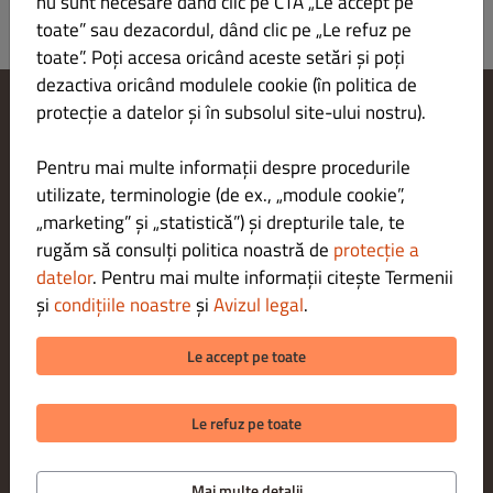
nu sunt necesare dând clic pe CTA „Le accept pe
toate” sau dezacordul, dând clic pe „Le refuz pe
toate”. Poți accesa oricând aceste setări și poți
dezactiva oricând modulele cookie (în politica de
protecție a datelor și în subsolul site-ului nostru).
Modificare setări cookie-uri
Contactează-ne
Pentru mai multe informații despre procedurile
Politica de confidențialitate
utilizate, terminologie (de ex., „module cookie”,
Termeni și condiții
„marketing” și „statistică”) și drepturile tale, te
Aviz juridic
rugăm să consulți politica noastră de
protecție a
METODE DE PLATĂ PENTRU LIVRARE
datelor
. Pentru mai multe informații citește Termenii
și
condițiile noastre
și
Avizul legal
.
METODE DE PLATĂ PENTRU RIDICARE
Le accept pe toate
Le refuz pe toate
Mai multe detalii