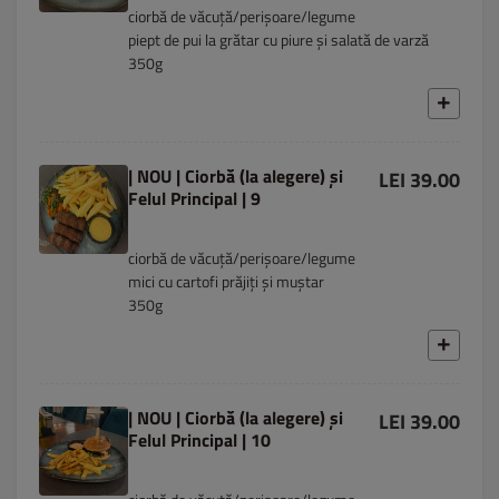
ciorbă de văcuță/perișoare/legume
piept de pui la grătar cu piure și salată de varză
350g
| NOU | Ciorbă (la alegere) și
LEI 39.00
Felul Principal | 9
ciorbă de văcuță/perișoare/legume
mici cu cartofi prăjiți și muștar
350g
| NOU | Ciorbă (la alegere) și
LEI 39.00
Felul Principal | 10