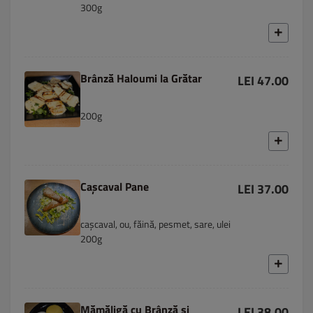
300g
Brânză Haloumi la Grătar
LEI 47.00
200g
Cașcaval Pane
LEI 37.00
cașcaval, ou, făină, pesmet, sare, ulei
200g
Mămăligă cu Brânză și
LEI 38.00