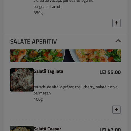
ciorbă de văcuță/perișoare/legume
burger cu cartofi
350g
SALATE APERITIV
Salată Tagliata
LEI 55.00
mușchi de vită la grătar, roșii cherry, salată rucola,
parmezan
400g
Salată Caesar
LEI 47.00