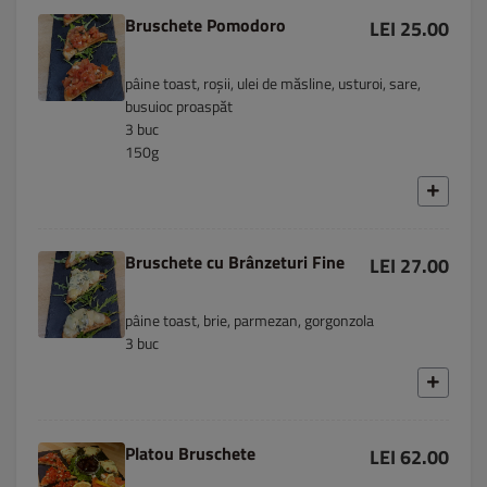
Bruschete Pomodoro
LEI 25.00
pâine toast, roșii, ulei de măsline, usturoi, sare,
busuioc proaspăt
3 buc
150g
Bruschete cu Brânzeturi Fine
LEI 27.00
pâine toast, brie, parmezan, gorgonzola
3 buc
Platou Bruschete
LEI 62.00